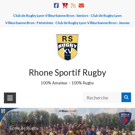
Skip
to
Club de Rugby Lyon Villeurbanne Bron : Seniors
-
Club de Rugby Lyon
content
Villeurbanne Bron : Féminines
-
Club de Rugby Lyon Villeurbanne Bron : Jeunes
Rhone Sportif Rugby
100% Amateur – 100% Rugby
Equipe U16 - BROZERS
Ecole de Rugby
Champions 2025-2026 - Vice champions 2026-2027 !