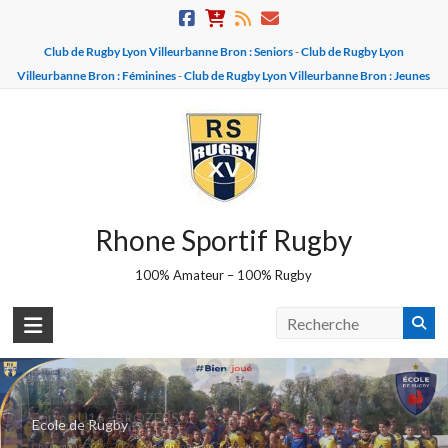
Skip
to
Club de Rugby Lyon Villeurbanne Bron : Seniors
-
Club de Rugby Lyon
content
Villeurbanne Bron : Féminines
-
Club de Rugby Lyon Villeurbanne Bron : Jeunes
Rhone Sportif Rugby
100% Amateur – 100% Rugby
Equipe U16 - BROZERS
Ecole de Rugby
Champions 2025-2026 - Vice champions 2026-2027 !