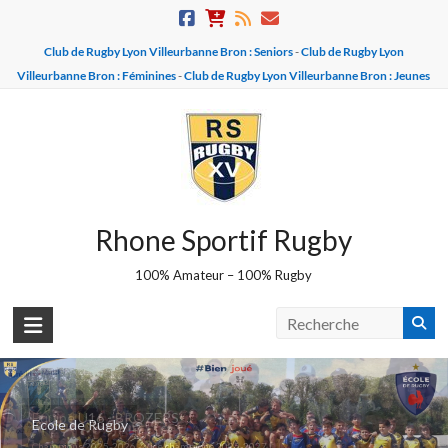
Skip
to
Club de Rugby Lyon Villeurbanne Bron : Seniors
-
Club de Rugby Lyon
content
Villeurbanne Bron : Féminines
-
Club de Rugby Lyon Villeurbanne Bron : Jeunes
Rhone Sportif Rugby
100% Amateur – 100% Rugby
Equipe U16 - BROZERS
Ecole de Rugby
Champions 2025-2026 - Vice champions 2026-2027 !