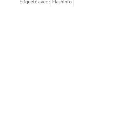
Étiqueté avec :
FlashInfo