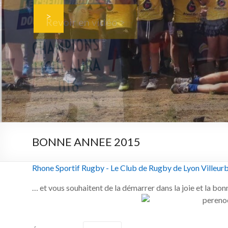
>
Revoir en vidéo >
BONNE ANNEE 2015
Rhone Sportif Rugby - Le Club de Rugby de Lyon Villeur
… et vous souhaitent de la démarrer dans la joie et la bo