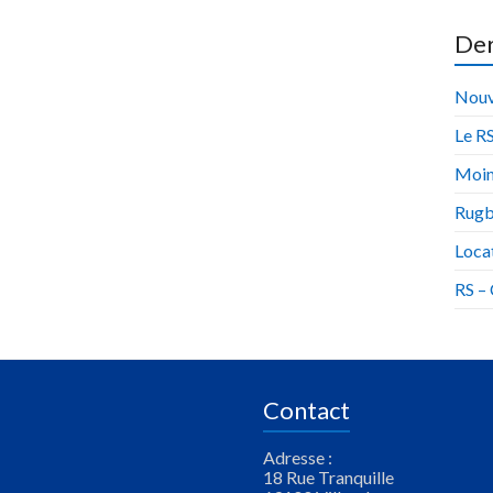
Der
Nouv
Le RS
Moin
Rugb
Locat
RS –
Contact
Adresse :
18 Rue Tranquille