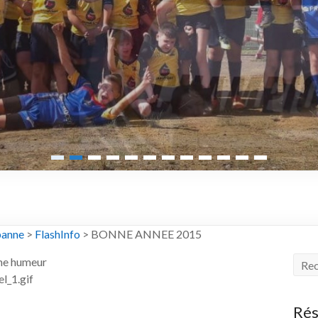
banne
>
FlashInfo
>
BONNE ANNEE 2015
nne humeur
Rés