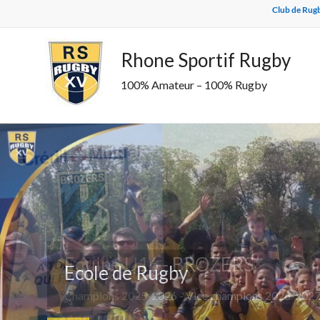
Skip
Club de Rugb
to
content
Rhone Sportif Rugby
100% Amateur – 100% Rugby
Equipe U16 - BROZERS
Ecole de Rugby
Champions 2025-2026 - Vice champions 2026-2027