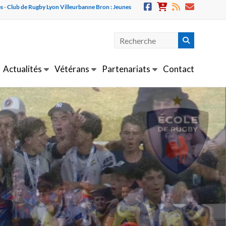
es
-
Club de Rugby Lyon Villeurbanne Bron : Jeunes
Actualités
Vétérans
Partenariats
Contact