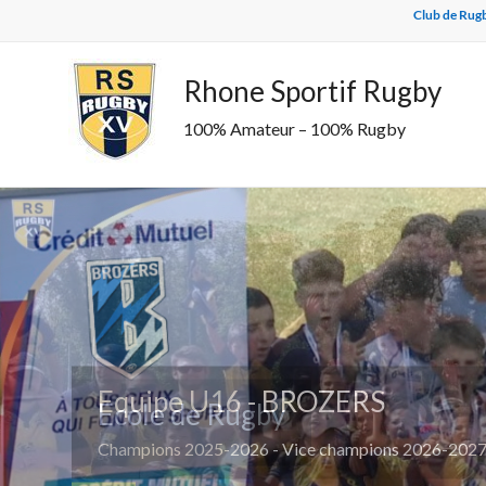
Skip
Club de Rugb
to
content
Rhone Sportif Rugby
100% Amateur – 100% Rugby
Equipe U16 - BROZERS
Ecole de Rugby
Champions 2025-2026 - Vice champions 2026-2027