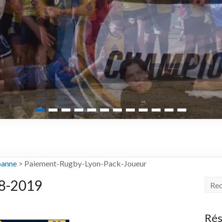
banne
>
Paiement-Rugby-Lyon-Pack-Joueur
18-2019
Rés