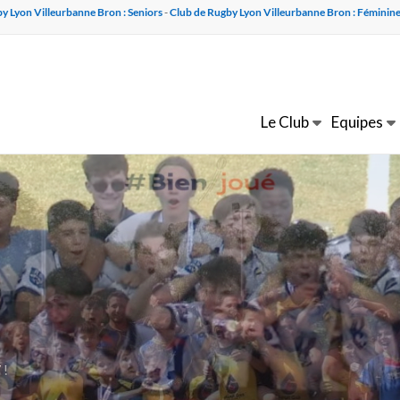
y Lyon Villeurbanne Bron : Seniors
-
Club de Rugby Lyon Villeurbanne Bron : Féminin
Le Club
Equipes
 !