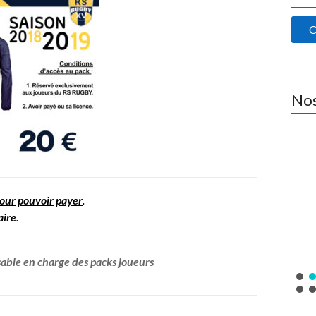
C
Nos
pour pouvoir payer
.
aire
.
able en charge des packs joueurs