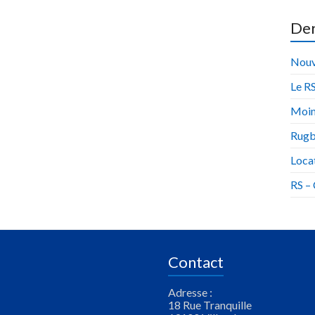
Der
Nouv
Le RS
Moin
Rugb
Locat
RS –
Contact
Adresse :
18 Rue Tranquille