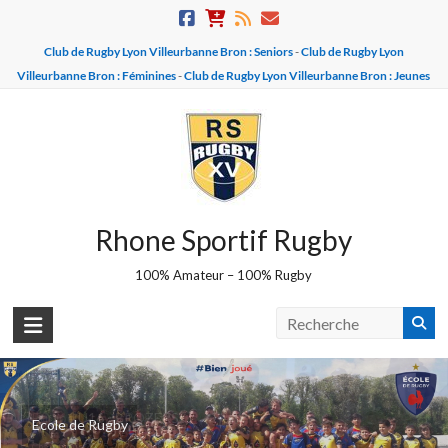
Skip
to
Club de Rugby Lyon Villeurbanne Bron : Seniors
-
Club de Rugby Lyon
content
Villeurbanne Bron : Féminines
-
Club de Rugby Lyon Villeurbanne Bron : Jeunes
Rhone Sportif Rugby
100% Amateur – 100% Rugby
Equipe U16 - BROZERS
Ecole de Rugby
Champions 2025-2026 - Vice champions 2026-2027 !