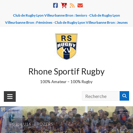
Skip
to
Club de Rugby Lyon Villeurbanne Bron : Seniors
-
Club de Rugby Lyon
content
Villeurbanne Bron : Féminines
-
Club de Rugby Lyon Villeurbanne Bron : Jeunes
Rhone Sportif Rugby
100% Amateur – 100% Rugby
Equipe U16 - BROZERS
Ecole de Rugby
Champions 2025-2026 - Vice champions 2026-2027 !