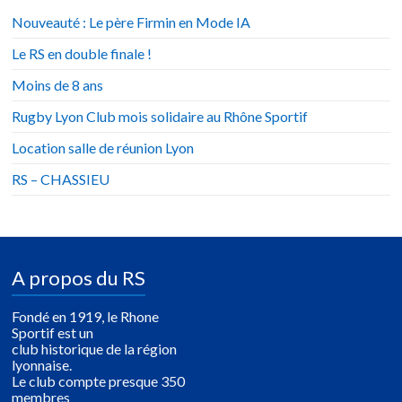
Nouveauté : Le père Firmin en Mode IA
Le RS en double finale !
Moins de 8 ans
Rugby Lyon Club mois solidaire au Rhône Sportif
Location salle de réunion Lyon
RS – CHASSIEU
A propos du RS
Fondé en 1919, le Rhone
Sportif est un
club historique de la région
lyonnaise.
Le club compte presque 350
membres