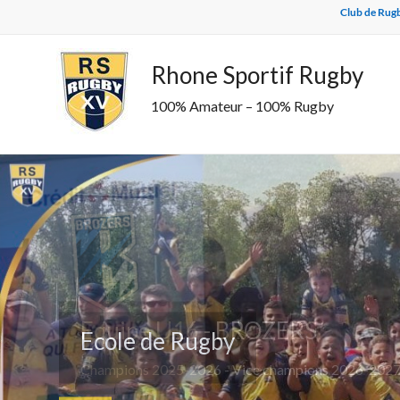
Skip
Club de Rugb
to
content
Rhone Sportif Rugby
100% Amateur – 100% Rugby
Ecole de Rugby