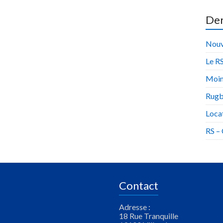
Der
Nouv
Le RS
Moin
Rugb
Locat
RS –
Contact
Adresse :
18 Rue Tranquille