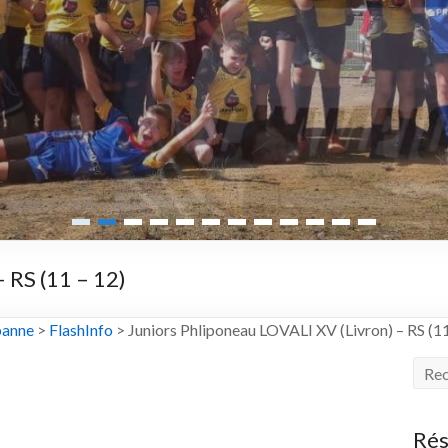
 RS (11 – 12)
banne
>
FlashInfo
>
Juniors Phliponeau LOVALI XV (Livron) – RS (11
Rés