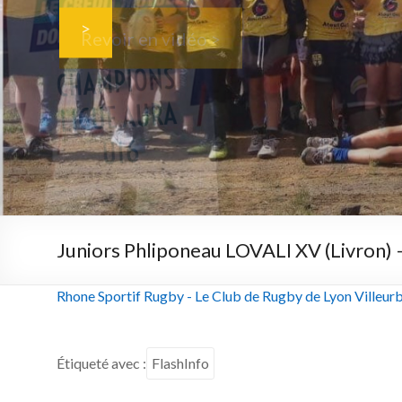
>
Juniors Phliponeau LOVALI XV (Livron) –
Rhone Sportif Rugby - Le Club de Rugby de Lyon Villeur
Étiqueté avec :
FlashInfo