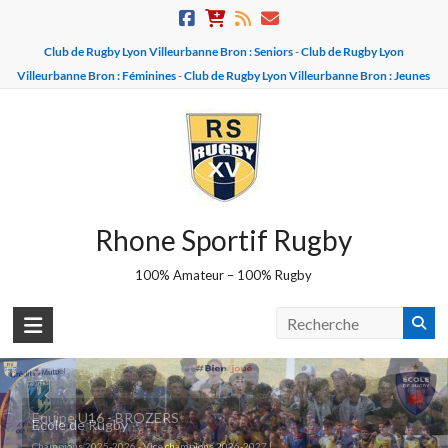
Skip
to
Club de Rugby Lyon Villeurbanne Bron : Seniors
-
Club de Rugby Lyon
content
Villeurbanne Bron : Féminines
-
Club de Rugby Lyon Villeurbanne Bron : Jeunes
Rhone Sportif Rugby
100% Amateur – 100% Rugby
Equipe U16 - BROZERS
Ecole de Rugby
Champions 2025-2026 - Vice champions 2026-2027 !