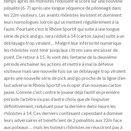
temps après les rhônistes réduisent le score sur une nouvelle
pénalité (6-7) après une longue séquence de pilonnage dans
les 22m visiteurs. Les avants rhônistes insistent et dominent
leurs homologues isérois qui se mettent régulièrement à la
faute. Pourtant c’est le Rhône Sportif qui suite à une longue
série de pick and go, sera réduit à 14 (carton Jaune) suite à un
déblayage trop virulent… Malgré leur infériorité numérique
les rhônistes vont tenir jusqu’aux citrons sans encaisser de
point. De retour à 15, ils vont dès l’entame de la deuxième
période enchainer les actions et mettre à mal la défense
visiteuse mais une nouvelle fois sur un déblayage trop virulent
après une nouvelle série de pick and go proche de la ligne d’en-
but adverse le Rhône Sportif va écoper d’un nouveau carton
jaune. Comme c’est contre le joueur déjà fautif en première
période l’arbitre n’a pas d’autre choix que de l’expulser
définitivement, réduisant pour la dernière demi-heure les
rhônistes à 14. Ces derniers continuent cependant à dominer
leurs adversaires et bénéficient de 2 pénalités aux 22m face
aux poteaux … mais les buteurs rhônistes ne réussiront pas à