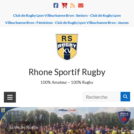
Skip
to
Club de Rugby Lyon Villeurbanne Bron : Seniors
-
Club de Rugby Lyon
content
Villeurbanne Bron : Féminines
-
Club de Rugby Lyon Villeurbanne Bron : Jeunes
Rhone Sportif Rugby
100% Amateur – 100% Rugby
Equipe U16 - BROZERS
Ecole de Rugby
Champions 2025-2026 - Vice champions 2026-2027 !