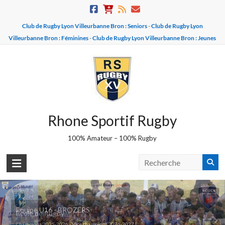
Skip
to
Club de Rugby Lyon Villeurbanne Bron : Seniors
-
Club de Rugby Lyon
content
Villeurbanne Bron : Féminines
-
Club de Rugby Lyon Villeurbanne Bron : Jeunes
Rhone Sportif Rugby
100% Amateur – 100% Rugby
Equipe U16 - BROZERS
Ecole de Rugby
Champions 2025-2026 - Vice champions 2026-2027 !