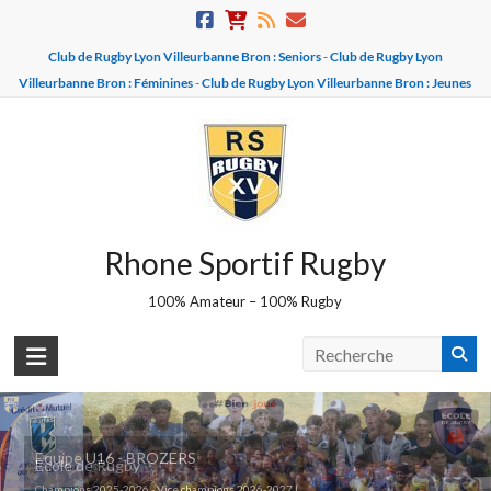
Skip
to
Club de Rugby Lyon Villeurbanne Bron : Seniors
-
Club de Rugby Lyon
content
Villeurbanne Bron : Féminines
-
Club de Rugby Lyon Villeurbanne Bron : Jeunes
Rhone Sportif Rugby
100% Amateur – 100% Rugby
Equipe U16 - BROZERS
Ecole de Rugby
Champions 2025-2026 - Vice champions 2026-2027 !