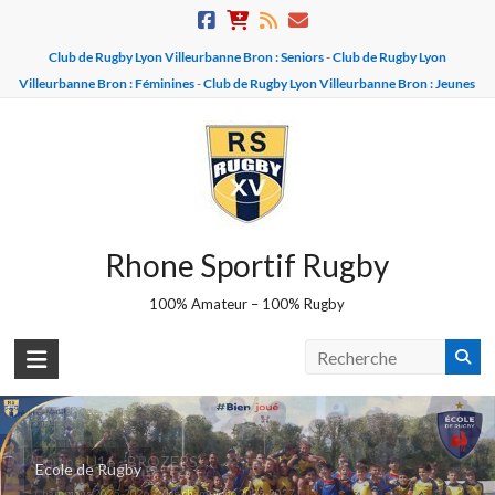
Skip
to
Club de Rugby Lyon Villeurbanne Bron : Seniors
-
Club de Rugby Lyon
content
Villeurbanne Bron : Féminines
-
Club de Rugby Lyon Villeurbanne Bron : Jeunes
Rhone Sportif Rugby
100% Amateur – 100% Rugby
Equipe U16 - BROZERS
Ecole de Rugby
Champions 2025-2026 - Vice champions 2026-2027 !