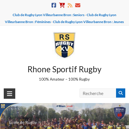
Skip
to
Club de Rugby Lyon Villeurbanne Bron : Seniors
-
Club de Rugby Lyon
content
Villeurbanne Bron : Féminines
-
Club de Rugby Lyon Villeurbanne Bron : Jeunes
Rhone Sportif Rugby
100% Amateur – 100% Rugby
Equipe U16 - BROZERS
Ecole de Rugby
Champions 2025-2026 - Vice champions 2026-2027 !