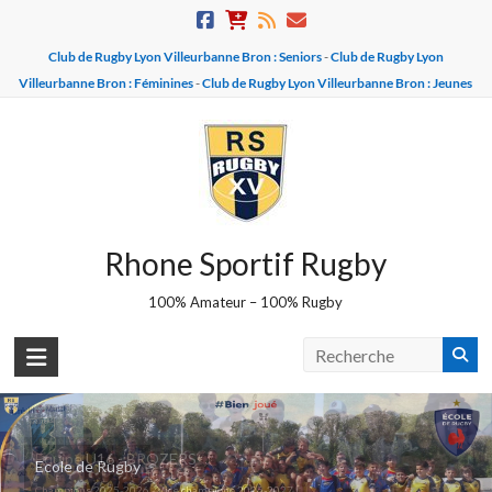
Skip
to
Club de Rugby Lyon Villeurbanne Bron : Seniors
-
Club de Rugby Lyon
content
Villeurbanne Bron : Féminines
-
Club de Rugby Lyon Villeurbanne Bron : Jeunes
Rhone Sportif Rugby
100% Amateur – 100% Rugby
Equipe U16 - BROZERS
Ecole de Rugby
Champions 2025-2026 - Vice champions 2026-2027 !