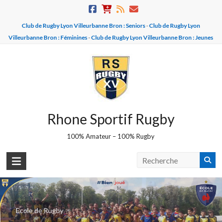
Skip
to
Club de Rugby Lyon Villeurbanne Bron : Seniors
-
Club de Rugby Lyon
content
Villeurbanne Bron : Féminines
-
Club de Rugby Lyon Villeurbanne Bron : Jeunes
Rhone Sportif Rugby
100% Amateur – 100% Rugby
Equipe U16 - BROZERS
Ecole de Rugby
Champions 2025-2026 - Vice champions 2026-2027 !