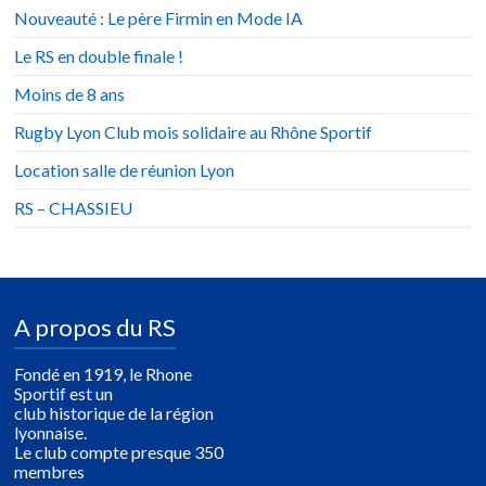
Nouveauté : Le père Firmin en Mode IA
Le RS en double finale !
Moins de 8 ans
Rugby Lyon Club mois solidaire au Rhône Sportif
Location salle de réunion Lyon
RS – CHASSIEU
A propos du RS
Fondé en 1919, le Rhone
Sportif est un
club historique de la région
lyonnaise.
Le club compte presque 350
membres