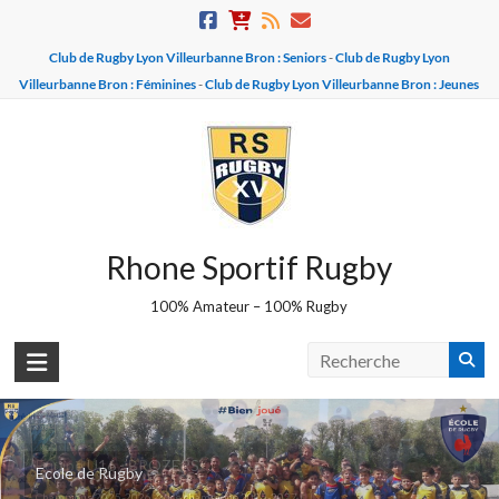
Skip
to
Club de Rugby Lyon Villeurbanne Bron : Seniors
-
Club de Rugby Lyon
content
Villeurbanne Bron : Féminines
-
Club de Rugby Lyon Villeurbanne Bron : Jeunes
Rhone Sportif Rugby
100% Amateur – 100% Rugby
Equipe U16 - BROZERS
Ecole de Rugby
Champions 2025-2026 - Vice champions 2026-2027 !